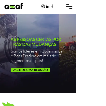
AS PESSOAS CERTAS POR
TRÁS DAS MUDANÇAS
Somos líderes em Governança
e Boas Práticas em mais de 17
segmentos do país!
AGENDE UMA REUNIÃO